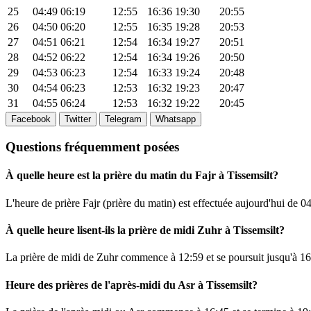
25
04:49
06:19
12:55
16:36
19:30
20:55
26
04:50
06:20
12:55
16:35
19:28
20:53
27
04:51
06:21
12:54
16:34
19:27
20:51
28
04:52
06:22
12:54
16:34
19:26
20:50
29
04:53
06:23
12:54
16:33
19:24
20:48
30
04:54
06:23
12:53
16:32
19:23
20:47
31
04:55
06:24
12:53
16:32
19:22
20:45
Facebook
Twitter
Telegram
Whatsapp
Questions fréquemment posées
À quelle heure est la prière du matin du Fajr à Tissemsilt?
L'heure de prière Fajr (prière du matin) est effectuée aujourd'hui de
04
À quelle heure lisent-ils la prière de midi Zuhr à Tissemsilt?
La prière de midi de Zuhr commence à
12:59
et se poursuit jusqu'à
16
Heure des prières de l'après-midi du Asr à Tissemsilt?