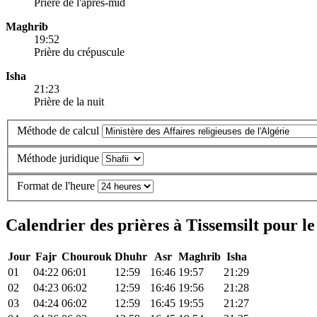
Prière de l'après-mid
Maghrib
19:52
Prière du crépuscule
Isha
21:23
Prière de la nuit
Méthode de calcul
Méthode juridique
Format de l'heure
Calendrier des prières à Tissemsilt pour l
Jour
Fajr
Chourouk
Dhuhr
Asr
Maghrib
Isha
01
04:22
06:01
12:59
16:46
19:57
21:29
02
04:23
06:02
12:59
16:46
19:56
21:28
03
04:24
06:02
12:59
16:45
19:55
21:27