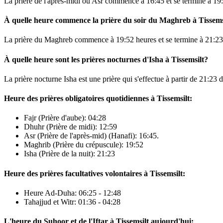
La prière de l'après-midi ou Asr commence à
16:45
et se termine à
19
À quelle heure commence la prière du soir du Maghreb à Tissems
La prière du Maghreb commence à
19:52
heures et se termine à
21:23
À quelle heure sont les prières nocturnes d'Isha à Tissemsilt?
La prière nocturne Isha est une prière qui s'effectue à partir de
21:23
d
Heure des prières obligatoires quotidiennes à Tissemsilt:
Fajr (Prière d'aube):
04:28
Dhuhr (Prière de midi):
12:59
Asr (Prière de l'après-mid) (Hanafi):
16:45
.
Maghrib (Prière du crépuscule):
19:52
Isha (Prière de la nuit):
21:23
Heure des prières facultatives volontaires à Tissemsilt:
Heure Ad-Duha:
06:25
-
12:48
Tahajjud et Witr:
01:36
-
04:28
L'heure du Suhoor et de l'Iftar à Tissemsilt aujourd'hui: