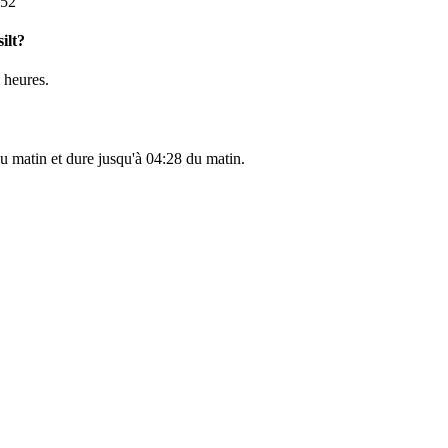
:52
ilt?
heures.
u matin et dure jusqu'à
04:28
du matin.