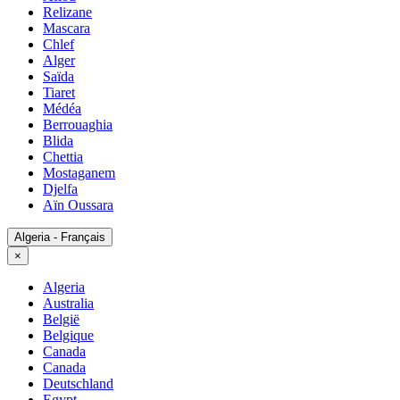
Relizane
Mascara
Chlef
Alger
Saïda
Tiaret
Médéa
Berrouaghia
Blida
Chettia
Mostaganem
Djelfa
Aïn Oussara
Algeria - Français
×
Algeria
Australia
België
Belgique
Canada
Canada
Deutschland
Egypt