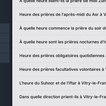
À quelle heure lisent-ils la prière de midi Zu
18
05:21
Heure des prières de l'après-midi du Asr à V
19
05:23
20
05:25
À quelle heure commence la prière du soir d
21
05:27
À quelle heure sont les prières nocturnes d'I
22
05:29
Heure des prières obligatoires quotidiennes 
23
05:30
Heure des prières facultatives volontaires à 
24
05:32
L'heure du Suhoor et de l'Iftar à Vitry-le-Fra
25
05:34
26
05:36
Dans quelle direction prient-ils à Vitry-le-Fr