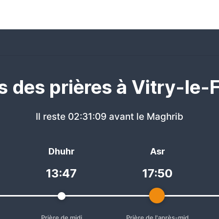
s des prières à Vitry-le-
Il reste
02:31:09
avant le Maghrib
Dhuhr
Asr
13:47
17:50
Prière de midi
Prière de l'après-mid