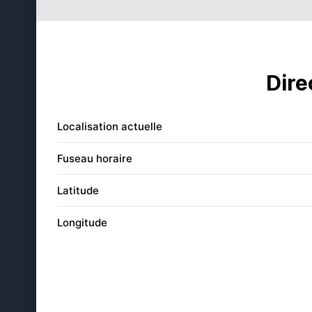
27
05:37
28
05:39
29
05:41
Dire
30
05:43
Localisation actuelle
31
05:44
Fuseau horaire
Latitude
Longitude