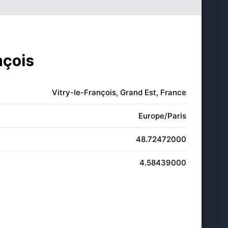
20:34
21:48
20:32
21:46
20:30
21:43
nçois
20:28
21:41
Vitry-le-François, Grand Est, France
20:26
21:39
Europe/Paris
48.72472000
4.58439000