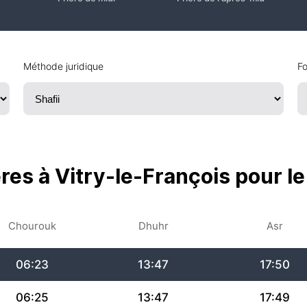
06:15
Méthode juridique
13:48
17:54
Fo
06:17
13:48
17:53
06:18
13:48
17:53
06:19
13:48
17:52
ères à Vitry-le-François pour l
06:21
13:48
17:51
Chourouk
Dhuhr
Asr
06:22
13:48
17:51
06:23
13:47
17:50
06:25
13:47
17:49