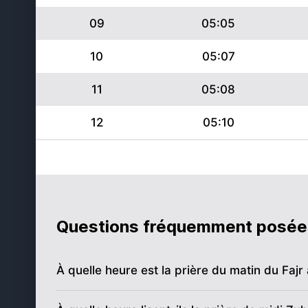
09
05:05
10
05:07
11
05:08
12
05:10
13
05:12
14
05:14
15
05:16
Questions fréquemment posée
16
05:18
À quelle heure est la prière du matin du Fajr
17
05:20