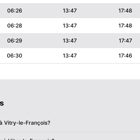
06:26
13:47
17:48
06:28
13:47
17:48
06:29
13:47
17:47
06:30
13:47
17:46
06:32
13:47
17:45
06:33
13:46
17:44
06:35
13:46
17:43
s
06:36
13:46
17:42
 à Vitry-le-François?
06:37
13:46
17:41