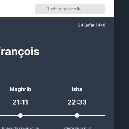
24 Safar 1448
François
Maghrib
Isha
21:11
22:33
Prière du crépuscule
Prière de la nuit