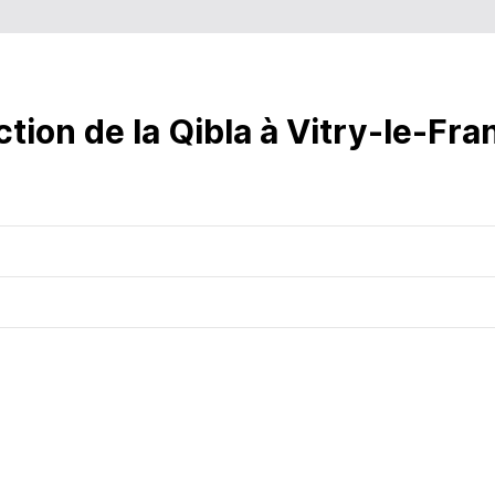
06:51
13:43
17:31
06:53
13:43
17:29
06:54
13:43
17:28
ction de la Qibla à Vitry-le-Fra
06:56
13:42
17:27
06:57
13:42
17:26