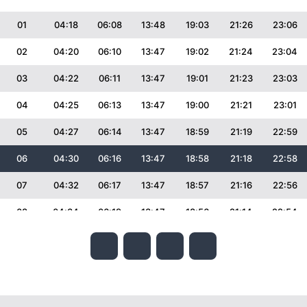
01
04:18
06:08
13:48
19:03
21:26
23:06
02
04:20
06:10
13:47
19:02
21:24
23:04
03
04:22
06:11
13:47
19:01
21:23
23:03
04
04:25
06:13
13:47
19:00
21:21
23:01
05
04:27
06:14
13:47
18:59
21:19
22:59
06
04:30
06:16
13:47
18:58
21:18
22:58
07
04:32
06:17
13:47
18:57
21:16
22:56
08
04:34
06:19
13:47
18:56
21:14
22:54
09
04:36
06:20
13:47
18:54
21:12
22:52
10
04:39
06:22
13:47
18:53
21:11
22:51
11
04:41
06:23
13:46
18:52
21:09
22:49