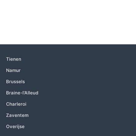
Tienen
Namur
Brussels
Braine-l'Alleud
Charleroi
Zaventem
Overijse