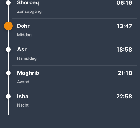
Shoroeq
06:16
Zonsopgang
Dohr
13:47
Middag
Asr
18:58
Namiddag
Maghrib
21:18
Avond
Isha
22:58
Nacht