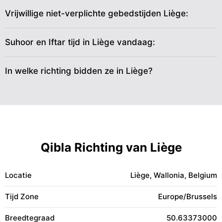
Vrijwillige niet-verplichte gebedstijden Liège:
25
05:07
06:41
13:40
18:29
20:38
22:18
26
05:10
06:42
13:40
18:27
20:36
22:16
Suhoor en Iftar tijd in Liège vandaag:
27
05:12
06:44
13:39
18:26
20:34
22:14
In welke richting bidden ze in Liège?
28
05:14
06:46
13:39
18:24
20:32
22:12
29
05:16
06:47
13:39
18:23
20:29
22:09
30
05:18
06:49
13:38
18:21
20:27
22:07
31
05:20
06:50
13:38
18:19
20:25
22:05
Qibla Richting van Liège
Locatie
Liège, Wallonia, Belgium
Tijd Zone
Europe/Brussels
Breedtegraad
50.63373000