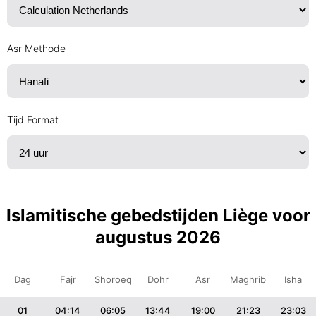
Asr Methode
Tijd Format
Islamitische gebedstijden Liège voor
augustus 2026
Dag
Fajr
Shoroeq
Dohr
Asr
Maghrib
Isha
01
04:14
06:05
13:44
19:00
21:23
23:03