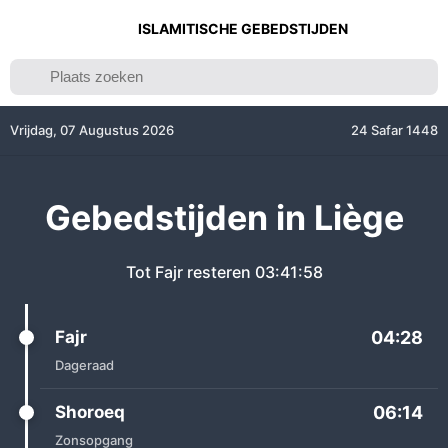
ISLAMITISCHE GEBEDSTIJDEN
Vrijdag, 07 Augustus 2026
24 Safar 1448
Gebedstijden in Liège
Tot Fajr resteren
03:41:58
Fajr
04:28
Dageraad
Shoroeq
06:14
Zonsopgang