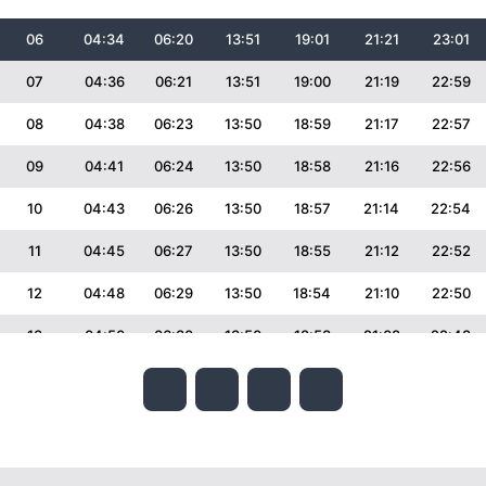
06
04:34
06:20
13:51
19:01
21:21
23:01
07
04:36
06:21
13:51
19:00
21:19
22:59
08
04:38
06:23
13:50
18:59
21:17
22:57
09
04:41
06:24
13:50
18:58
21:16
22:56
10
04:43
06:26
13:50
18:57
21:14
22:54
11
04:45
06:27
13:50
18:55
21:12
22:52
12
04:48
06:29
13:50
18:54
21:10
22:50
13
04:50
06:30
13:50
18:53
21:08
22:48
14
04:52
06:32
13:49
18:52
21:06
22:46
15
04:54
06:33
13:49
18:50
21:04
22:44
16
04:56
06:35
13:49
18:49
21:03
22:43