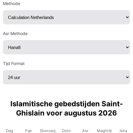
Methode
Asr Methode
Tijd Format
01
04:22
06:12
13:51
19:06
21:29
23:09
02
04:25
06:14
13:51
19:05
21:27
23:07
Islamitische gebedstijden Saint-
03
04:27
06:15
13:51
19:04
21:26
23:06
Ghislain voor augustus 2026
04
04:29
06:17
13:51
19:03
21:24
23:04
Dag
Fajr
Shoroeq
Dohr
Asr
Maghrib
Isha
05
04:32
06:18
13:51
19:02
21:23
23:03