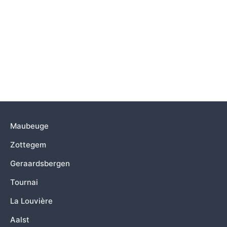
Maubeuge
Zottegem
Geraardsbergen
Tournai
La Louvière
Aalst