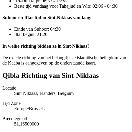
Ad-Duha-tijd:
06:37
-
13:38
Beste tijd vandaag voor Tahajjud en Witr:
02:06
-
04:30
Suhoor en Iftar tijd in Sint-Niklaas vandaag:
Einde van Suhoor:
04:30
Iftar begint:
21:20
In welke richting bidden ze in Sint-Niklaas?
De exacte richting van het belangrijkste islamitische heiligdom van
de Kaaba is aangegeven op de onderstaande kaart.
Qibla Richting van Sint-Niklaas
Locatie
Sint-Niklaas, Flanders, Belgium
Tijd Zone
Europe/Brussels
Breedtegraad
51.16509000