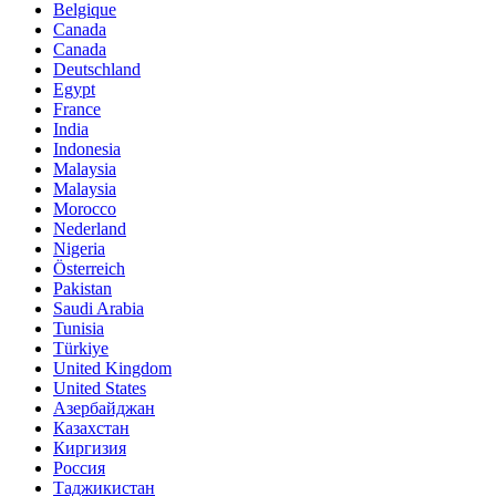
Belgique
Canada
Canada
Deutschland
Egypt
France
India
Indonesia
Malaysia
Malaysia
Morocco
Nederland
Nigeria
Österreich
Pakistan
Saudi Arabia
Tunisia
Türkiye
United Kingdom
United States
Азербайджан
Казахстан
Киргизия
Россия
Таджикистан