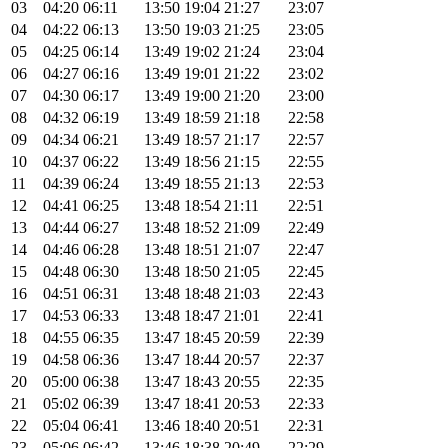
03
04:20
06:11
13:50
19:04
21:27
23:07
04
04:22
06:13
13:50
19:03
21:25
23:05
05
04:25
06:14
13:49
19:02
21:24
23:04
06
04:27
06:16
13:49
19:01
21:22
23:02
07
04:30
06:17
13:49
19:00
21:20
23:00
08
04:32
06:19
13:49
18:59
21:18
22:58
09
04:34
06:21
13:49
18:57
21:17
22:57
10
04:37
06:22
13:49
18:56
21:15
22:55
11
04:39
06:24
13:49
18:55
21:13
22:53
12
04:41
06:25
13:48
18:54
21:11
22:51
13
04:44
06:27
13:48
18:52
21:09
22:49
14
04:46
06:28
13:48
18:51
21:07
22:47
15
04:48
06:30
13:48
18:50
21:05
22:45
16
04:51
06:31
13:48
18:48
21:03
22:43
17
04:53
06:33
13:48
18:47
21:01
22:41
18
04:55
06:35
13:47
18:45
20:59
22:39
19
04:58
06:36
13:47
18:44
20:57
22:37
20
05:00
06:38
13:47
18:43
20:55
22:35
21
05:02
06:39
13:47
18:41
20:53
22:33
22
05:04
06:41
13:46
18:40
20:51
22:31
23
05:06
06:42
13:46
18:38
20:49
22:29