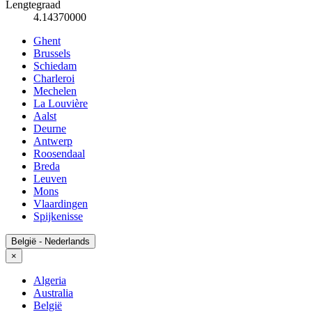
Lengtegraad
4.14370000
Ghent
Brussels
Schiedam
Charleroi
Mechelen
La Louvière
Aalst
Deurne
Antwerp
Roosendaal
Breda
Leuven
Mons
Vlaardingen
Spijkenisse
België - Nederlands
×
Algeria
Australia
België