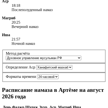
Аср
18:18
Послеполуденный намаз
Магриб
20:25
Вечерний намаз
Иша
21:57
Ночной намаз
Метод расчёта
Определение Аср
Форматы времени
Расписание намаза в Артёме на август
2026 года
День
Фаджр
Шурук
Зухр
Аср
Магриб
Иша