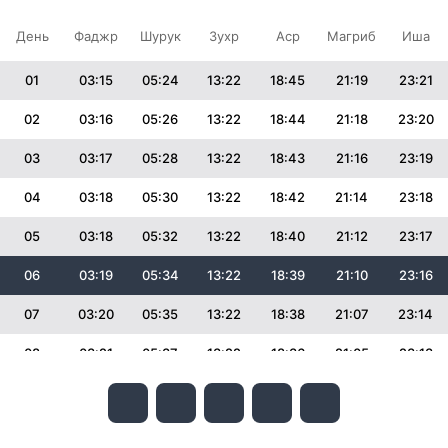
День
Фаджр
Шурук
Зухр
Аср
Магриб
Иша
01
03:15
05:24
13:22
18:45
21:19
23:21
02
03:16
05:26
13:22
18:44
21:18
23:20
03
03:17
05:28
13:22
18:43
21:16
23:19
04
03:18
05:30
13:22
18:42
21:14
23:18
05
03:18
05:32
13:22
18:40
21:12
23:17
06
03:19
05:34
13:22
18:39
21:10
23:16
07
03:20
05:35
13:22
18:38
21:07
23:14
08
03:21
05:37
13:22
18:36
21:05
23:13
09
03:21
05:39
13:22
18:35
21:03
23:12
10
03:22
05:41
13:21
18:34
21:01
23:11