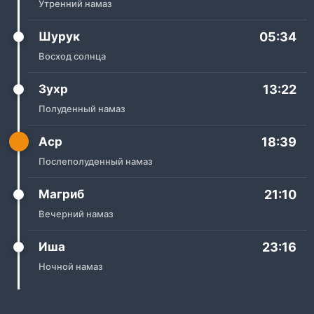
Утренний намаз
Шурук
05:34
Восход солнца
Зухр
13:22
Полуденный намаз
Аср
18:39
Послеполуденный намаз
Магриб
21:10
Вечерний намаз
Иша
23:16
Ночной намаз