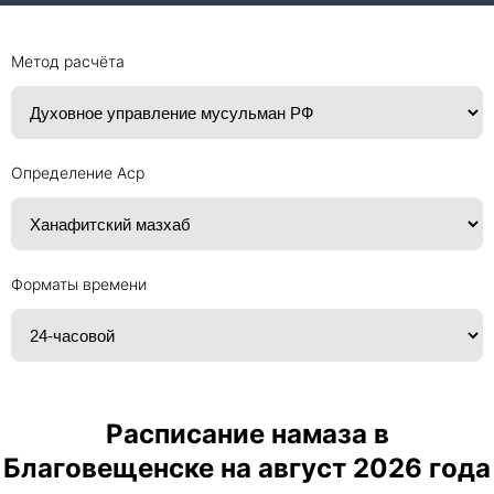
Метод расчёта
Определение Аср
Форматы времени
Расписание намаза в
Благовещенске на август 2026 года