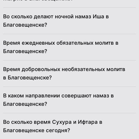
22
03:50
06:03
13:19
18:15
20:34
22:35
23
03:53
06:05
13:19
18:13
20:31
22:32
Во сколько делают ночной намаз Иша в
Благовещенске?
24
03:56
06:07
13:18
18:11
20:29
22:28
25
04:00
06:09
13:18
18:09
20:27
22:25
Время ежедневных обязательных молитв в
26
04:03
06:11
13:18
18:08
20:24
22:21
Благовещенске?
27
04:06
06:13
13:18
18:06
20:22
22:18
Время добровольных необязательных молитв
28
04:09
06:14
13:17
18:04
20:19
22:15
в Благовещенске?
29
04:11
06:16
13:17
18:02
20:17
22:11
В каком направлении совершают намаз в
30
04:14
06:18
13:17
18:00
20:14
22:08
Благовещенске?
31
04:17
06:20
13:16
17:58
20:12
22:05
Во сколько время Сухура и Ифтара в
Благовещенске сегодня?