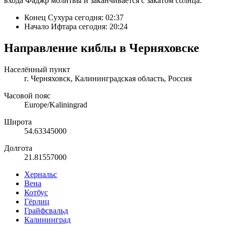
входа Фaджp молитвы и заканчивается с закатом солнца.
Конец Сухура сегодня:
02:37
Начало Ифтара сегодня:
20:24
Направление киблы в Черняховске
Населённый пункт
г. Черняховск, Калининградская область, Россия
Часовой пояс
Europe/Kaliningrad
Широта
54.63345000
Долгота
21.81557000
Хернальс
Вена
Котбус
Гёрлиц
Грайфсвальд
Калининград