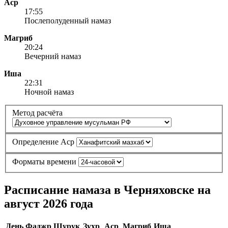
Аср
17:55
Послеполуденный намаз
Магриб
20:24
Вечерний намаз
Иша
22:31
Ночной намаз
Метод расчёта
Определение Аср
Форматы времени
Расписание намаза в Черняховске на
август 2026 года
День
Фаджр
Шурук
Зухр
Аср
Магриб
Иша