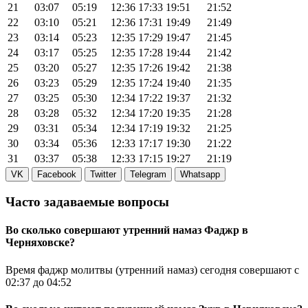
21
03:07
05:19
12:36
17:33
19:51
21:52
22
03:10
05:21
12:36
17:31
19:49
21:49
23
03:14
05:23
12:35
17:29
19:47
21:45
24
03:17
05:25
12:35
17:28
19:44
21:42
25
03:20
05:27
12:35
17:26
19:42
21:38
26
03:23
05:29
12:35
17:24
19:40
21:35
27
03:25
05:30
12:34
17:22
19:37
21:32
28
03:28
05:32
12:34
17:20
19:35
21:28
29
03:31
05:34
12:34
17:19
19:32
21:25
30
03:34
05:36
12:33
17:17
19:30
21:22
31
03:37
05:38
12:33
17:15
19:27
21:19
VK
Facebook
Twitter
Telegram
Whatsapp
Часто задаваемые вопросы
Во сколько совершают утренний намаз Фаджр в
Черняховске?
Время фаджр молитвы (утренний намаз) сегодня совершают с
02:37
до
04:52