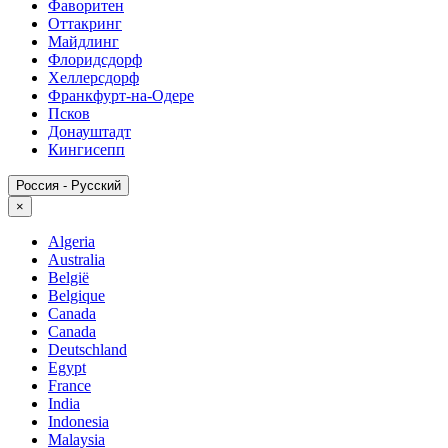
Фаворитен
Оттакринг
Майдлинг
Флоридсдорф
Хеллерсдорф
Франкфурт-на-Одере
Псков
Донауштадт
Кингисепп
Россия - Русский
×
Algeria
Australia
België
Belgique
Canada
Canada
Deutschland
Egypt
France
India
Indonesia
Malaysia