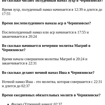
Во сколько читают полуденный намаз Зухр в Черняховске?
Время зухр, полуденный намаз начинается в
12:39
и длится до
17:55
Время послеполуденного намаза аср в Черняховске?
Послеполуденный намаз или аср начинается в
17:55
и
заканчивается в
20:24
Во сколько начинается вечерняя молитва Магриб в
Черняховске?
Время начала совершения молитвы Магриб в
20:24
и
заканчивается в
22:31
Во сколько делают ночной намаз Иша в Черняховске?
Ночной намаз Иша - это молитва, которая совершается с
22:31
и длится до
02:37
Время ежедневных обязательных молитв в Черняховске?
Фаджр (Утренний намаз):
02:37