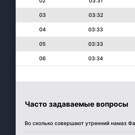
02
03:31
03
03:32
04
03:33
05
03:33
06
03:34
07
03:35
08
03:36
09
03:37
Часто задаваемые вопросы
10
03:37
Во сколько совершают утренний намаз Ф
11
03:38