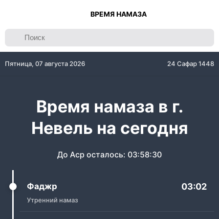
ВРЕМЯ НАМАЗА
Пятница, 07 августа 2026
24 Сафар 1448
Время намаза в г.
Невель на сегодня
До Аср осталось:
03:58:30
Фаджр
03:02
Утренний намаз