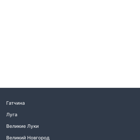
Гатчина
Луга
Великие Луки
Великий Новгород