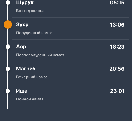
Шурук
05:15
Восход солнца
Зухр
13:06
Полуденный намаз
Аср
18:23
Послеполуденный намаз
Магриб
20:56
Вечерний намаз
Иша
23:01
Ночной намаз