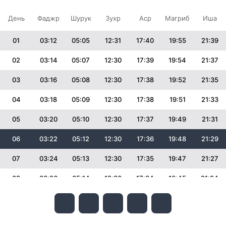
День
Фаджр
Шурук
Зухр
Аср
Магриб
Иша
01
03:12
05:05
12:31
17:40
19:55
21:39
02
03:14
05:07
12:30
17:39
19:54
21:37
03
03:16
05:08
12:30
17:38
19:52
21:35
04
03:18
05:09
12:30
17:38
19:51
21:33
05
03:20
05:10
12:30
17:37
19:49
21:31
06
03:22
05:12
12:30
17:36
19:48
21:29
07
03:24
05:13
12:30
17:35
19:47
21:27
08
03:26
05:14
12:30
17:34
19:45
21:24
09
03:28
05:15
12:30
17:33
19:43
21:22
10
03:30
05:16
12:30
17:32
19:42
21:20