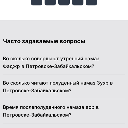
10
04:15
06:22
13:50
18:58
21:17
23:13
11
04:18
06:24
13:50
18:57
21:15
23:10
12
04:20
06:26
13:50
18:55
21:13
23:07
Часто задаваемые вопросы
13
04:23
06:27
13:50
18:54
21:11
23:05
14
04:26
06:29
13:49
18:53
21:09
23:02
Во сколько совершают утренний намаз
15
04:28
06:30
13:49
18:51
21:07
22:59
Фаджр в Петровске-Забайкальском?
16
04:31
06:32
13:49
18:50
21:05
22:56
Во сколько читают полуденный намаз Зухр в
17
04:34
06:33
13:49
18:49
21:03
22:53
Петровске-Забайкальском?
18
04:36
06:35
13:49
18:47
21:01
22:50
Время послеполуденного намаза аср в
19
04:39
06:37
13:48
18:46
20:59
22:48
Петровске-Забайкальском?
20
04:41
06:38
13:48
18:44
20:57
22:45