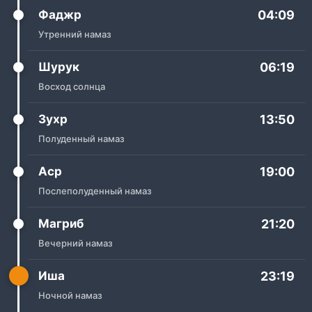
Фаджр
04:09
Утренний намаз
Шурук
06:19
Восход солнца
Зухр
13:50
Полуденный намаз
Аср
19:00
Послеполуденный намаз
Магриб
21:20
Вечерний намаз
Иша
23:19
Ночной намаз