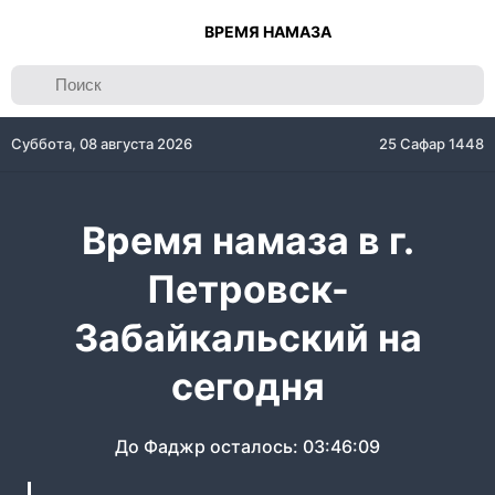
ВРЕМЯ НАМАЗА
Суббота, 08 августа 2026
25 Сафар 1448
Время намаза в г.
Петровск-
Забайкальский на
сегодня
До Фаджр осталось:
03:46:09