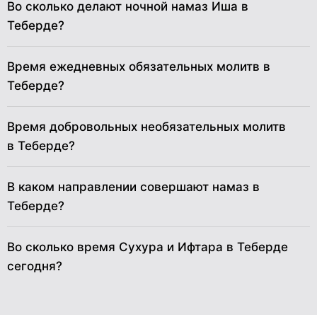
Во сколько делают ночной намаз Иша в
Теберде?
30
04:04
05:34
12:14
16:55
18:52
20:16
31
04:06
05:36
12:13
16:53
18:50
20:14
Время ежедневных обязательных молитв в
Теберде?
Время добровольных необязательных молитв
в Теберде?
В каком направлении совершают намаз в
Теберде?
Во сколько время Сухура и Ифтара в Теберде
сегодня?