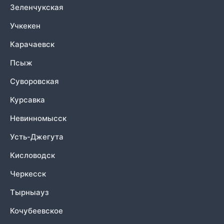
Зеленчукская
Учкекен
Карачаевск
Псыж
Суворовская
Курсавка
Невинномысск
Усть-Джегута
Кисловодск
Черкесск
Тырныауз
Кочубеевское