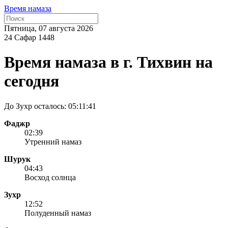
Время намаза
Пятница, 07 августа 2026
24 Сафар 1448
Время намаза в г. Тихвин на
сегодня
До Зухр осталось:
05:11:41
Фаджр
02:39
Утренний намаз
Шурук
04:43
Восход солнца
Зухр
12:52
Полуденный намаз