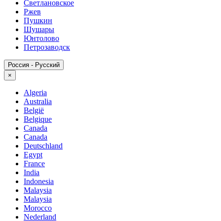
Светлановское
Ржев
Пушкин
Шушары
Юнтолово
Петрозаводск
Россия - Русский
×
Algeria
Australia
België
Belgique
Canada
Canada
Deutschland
Egypt
France
India
Indonesia
Malaysia
Malaysia
Morocco
Nederland