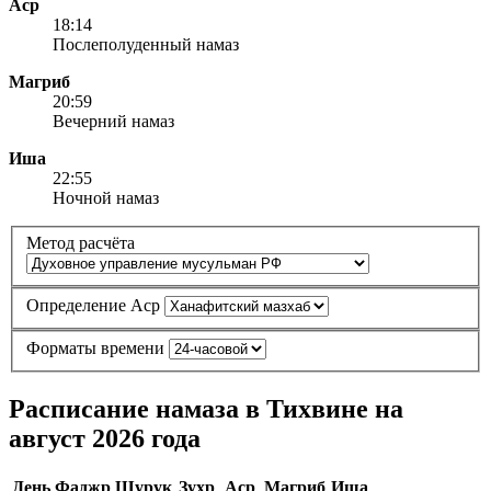
Аср
18:14
Послеполуденный намаз
Магриб
20:59
Вечерний намаз
Иша
22:55
Ночной намаз
Метод расчёта
Определение Аср
Форматы времени
Расписание намаза в Тихвине на
август 2026 года
День
Фаджр
Шурук
Зухр
Аср
Магриб
Иша