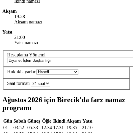
Ikindi namazi
Akşam
19:28
Akşam namazı
Yatsı
21:00
Yatsı namazı
Hesaplama Yöntemi
Hukuki ayarlar
Saat formatı
Ağustos 2026 için Birecik'da farz namaz
programı
Gün
Sabah
Güneş
Öğle
Ikindi
Akşam
Yatsı
01
03:52
05:33
12:34
17:31
19:35
21:10