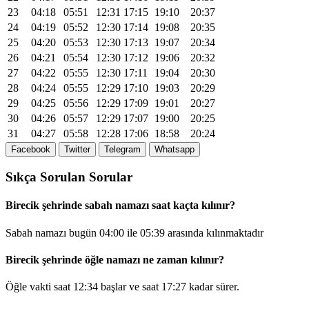
23
04:18
05:51
12:31
17:15
19:10
20:37
24
04:19
05:52
12:30
17:14
19:08
20:35
25
04:20
05:53
12:30
17:13
19:07
20:34
26
04:21
05:54
12:30
17:12
19:06
20:32
27
04:22
05:55
12:30
17:11
19:04
20:30
28
04:24
05:55
12:29
17:10
19:03
20:29
29
04:25
05:56
12:29
17:09
19:01
20:27
30
04:26
05:57
12:29
17:07
19:00
20:25
31
04:27
05:58
12:28
17:06
18:58
20:24
Facebook
Twitter
Telegram
Whatsapp
Sıkça Sorulan Sorular
Birecik şehrinde sabah namazı saat kaçta kılınır?
Sabah namazı bugün
04:00
ile
05:39
arasında kılınmaktadır
Birecik şehrinde öğle namazı ne zaman kılınır?
Öğle vakti saat
12:34
başlar ve saat
17:27
kadar sürer.