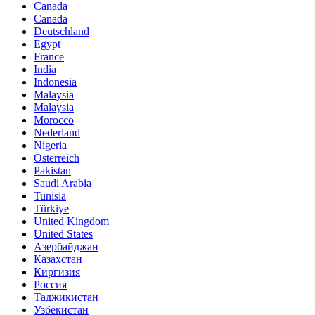
Canada
Canada
Deutschland
Egypt
France
India
Indonesia
Malaysia
Malaysia
Morocco
Nederland
Nigeria
Österreich
Pakistan
Saudi Arabia
Tunisia
Türkiye
United Kingdom
United States
Азербайджан
Казахстан
Киргизия
Россия
Таджикистан
Узбекистан