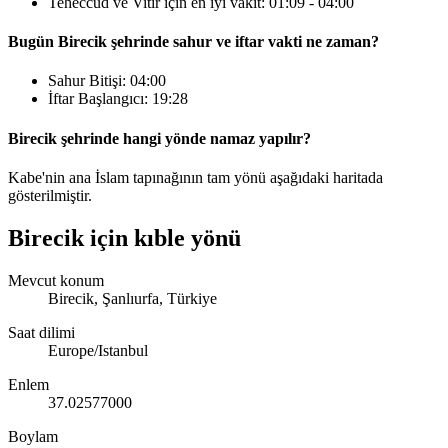
Teheccüd ve Vitir için en iyi vakit:
01:09
-
04:00
Bugün Birecik şehrinde sahur ve iftar vakti ne zaman?
Sahur Bitişi:
04:00
İftar Başlangıcı:
19:28
Birecik şehrinde hangi yönde namaz yapılır?
Kabe'nin ana İslam tapınağının tam yönü aşağıdaki haritada
gösterilmiştir.
Birecik için kıble yönü
Mevcut konum
Birecik, Şanlıurfa, Türkiye
Saat dilimi
Europe/Istanbul
Enlem
37.02577000
Boylam