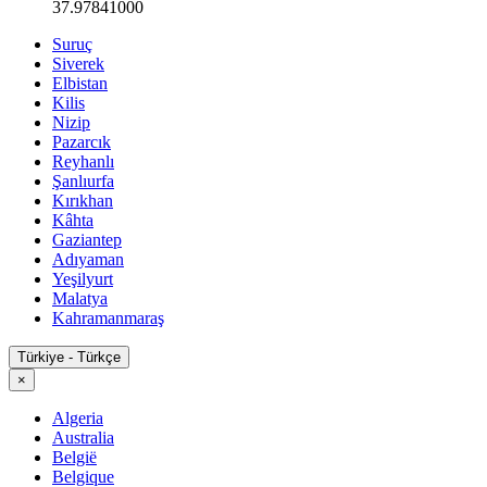
37.97841000
Suruç
Siverek
Elbistan
Kilis
Nizip
Pazarcık
Reyhanlı
Şanlıurfa
Kırıkhan
Kâhta
Gaziantep
Adıyaman
Yeşilyurt
Malatya
Kahramanmaraş
Türkiye - Türkçe
×
Algeria
Australia
België
Belgique