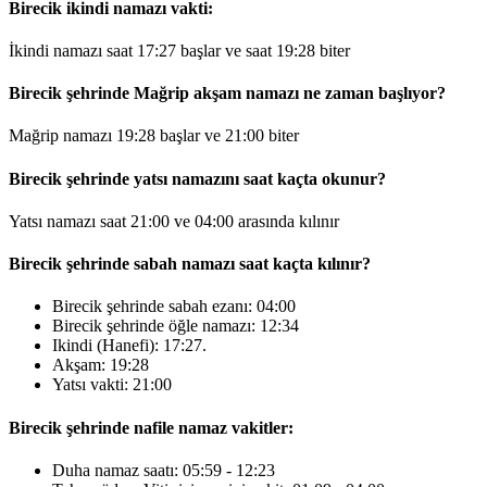
Birecik ikindi namazı vakti:
İkindi namazı saat
17:27
başlar ve saat
19:28
biter
Birecik şehrinde Mağrip akşam namazı ne zaman başlıyor?
Mağrip namazı
19:28
başlar ve
21:00
biter
Birecik şehrinde yatsı namazını saat kaçta okunur?
Yatsı namazı saat
21:00
ve
04:00
arasında kılınır
Birecik şehrinde sabah namazı saat kaçta kılınır?
Birecik şehrinde sabah ezanı:
04:00
Birecik şehrinde öğle namazı:
12:34
Ikindi (Hanefi):
17:27
.
Akşam:
19:28
Yatsı vakti:
21:00
Birecik şehrinde nafile namaz vakitler:
Duha namaz saatı:
05:59
-
12:23