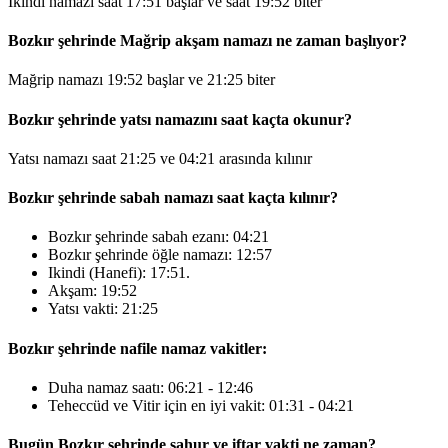
İkindi namazı saat
17:51
başlar ve saat
19:52
biter
Bozkır şehrinde Mağrip akşam namazı ne zaman başlıyor?
Mağrip namazı
19:52
başlar ve
21:25
biter
Bozkır şehrinde yatsı namazını saat kaçta okunur?
Yatsı namazı saat
21:25
ve
04:21
arasında kılınır
Bozkır şehrinde sabah namazı saat kaçta kılınır?
Bozkır şehrinde sabah ezanı:
04:21
Bozkır şehrinde öğle namazı:
12:57
Ikindi (Hanefi):
17:51
.
Akşam:
19:52
Yatsı vakti:
21:25
Bozkır şehrinde nafile namaz vakitler:
Duha namaz saatı:
06:21
-
12:46
Teheccüd ve Vitir için en iyi vakit:
01:31
-
04:21
Bugün Bozkır şehrinde sahur ve iftar vakti ne zaman?