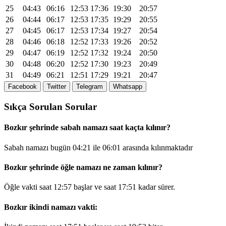
25
04:43
06:16
12:53
17:36
19:30
20:57
26
04:44
06:17
12:53
17:35
19:29
20:55
27
04:45
06:17
12:53
17:34
19:27
20:54
28
04:46
06:18
12:52
17:33
19:26
20:52
29
04:47
06:19
12:52
17:32
19:24
20:50
30
04:48
06:20
12:52
17:30
19:23
20:49
31
04:49
06:21
12:51
17:29
19:21
20:47
Facebook
Twitter
Telegram
Whatsapp
Sıkça Sorulan Sorular
Bozkır şehrinde sabah namazı saat kaçta kılınır?
Sabah namazı bugün
04:21
ile
06:01
arasında kılınmaktadır
Bozkır şehrinde öğle namazı ne zaman kılınır?
Öğle vakti saat
12:57
başlar ve saat
17:51
kadar sürer.
Bozkır ikindi namazı vakti: