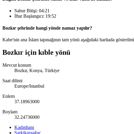
Sahur Bitişi:
04:21
İftar Başlangıcı:
19:52
Bozkır şehrinde hangi yönde namaz yapılır?
Kabe'nin ana İslam tapınağının tam yönü aşağıdaki haritada gösterilmiş
Bozkır için kıble yönü
Mevcut konum
Bozkır, Konya, Türkiye
Saat dilimi
Europe/Istanbul
Enlem
37.18963000
Boylam
32.24736000
Kadınhanı
Şarkikaraağaç