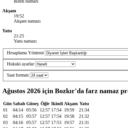
Ikindi namazi
Akşam
19:52
Akşam namazı
Yatsı
21:25
Yatsı namazı
Hesaplama Yöntemi
Hukuki ayarlar
Saat formatı
Ağustos 2026 için Bozkır'da farz namaz p
Gün
Sabah
Güneş
Öğle
Ikindi
Akşam
Yatsı
01
04:14
05:56
12:57
17:54
19:59
21:34
02
04:15
05:57
12:57
17:54
19:58
21:32
03
04:16
05:57
12:57
17:53
19:57
21:31