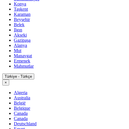
Konya
Taşkent
Karaman
Beyşehir
Belek
Ilgın
Akseki
Gazipaşa
Alanya
Mut
Manavgat
Ermenek
Mahmutlar
Türkiye - Türkçe
×
Algeria
Australia
België
Belgique
Canada
Canada
Deutschland
Egypt