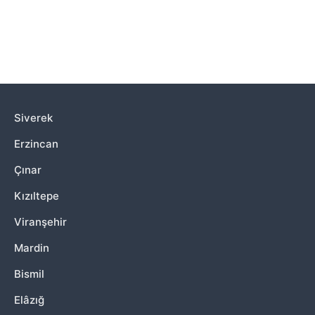
Siverek
Erzincan
Çınar
Kızıltepe
Viranşehir
Mardin
Bismil
Elâzığ