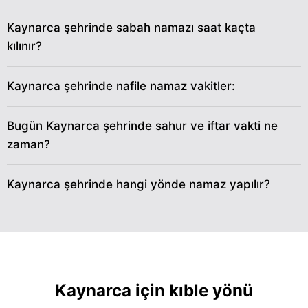
29
04:44
06:22
13:00
17:41
19:37
21:09
Kaynarca şehrinde sabah namazı saat kaçta
kılınır?
30
04:45
06:23
12:59
17:40
19:35
21:07
31
04:47
06:24
12:59
17:38
19:33
21:05
Kaynarca şehrinde nafile namaz vakitler:
Bugün Kaynarca şehrinde sahur ve iftar vakti ne
zaman?
Kaynarca şehrinde hangi yönde namaz yapılır?
Kaynarca için kıble yönü