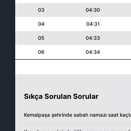
03
04:30
04
04:31
05
04:33
06
04:34
07
04:35
08
04:37
09
04:38
Sıkça Sorulan Sorular
10
04:39
Kemalpaşa şehrinde sabah namazı saat kaçta 
11
04:40