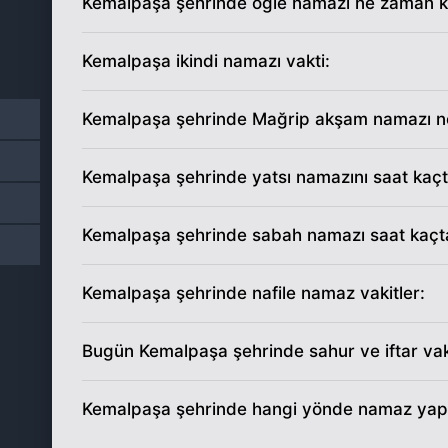
Kemalpaşa şehrinde öğle namazı ne zaman kıl
12
04:42
Kemalpaşa ikindi namazı vakti:
13
04:43
14
04:44
Kemalpaşa şehrinde Mağrip akşam namazı n
15
04:46
Kemalpaşa şehrinde yatsı namazını saat kaç
16
04:47
Kemalpaşa şehrinde sabah namazı saat kaçta 
17
04:48
Kemalpaşa şehrinde nafile namaz vakitler:
18
04:49
Bugün Kemalpaşa şehrinde sahur ve iftar va
19
04:51
20
04:52
Kemalpaşa şehrinde hangi yönde namaz yapı