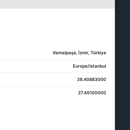
19:56
21:26
19:55
21:25
19:53
21:23
19:52
21:21
Kemalpaşa, İzmir, Türkiye
19:51
21:20
Europe/Istanbul
19:49
21:18
38.40883000
19:48
21:16
27.49100000
19:46
21:14
19:45
21:13
19:43
21:11