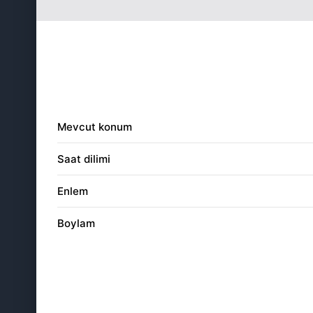
21
04:53
22
04:54
23
04:56
24
04:57
Mevcut konum
25
04:58
Saat dilimi
26
04:59
Enlem
27
05:01
Boylam
28
05:02
29
05:03
30
05:04