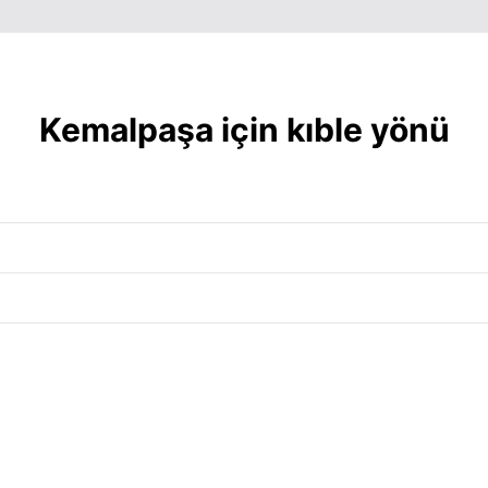
06:30
13:13
17:59
06:31
13:13
17:58
06:31
13:13
17:57
Kemalpaşa için kıble yönü
06:32
13:12
17:56
06:33
13:12
17:55
06:34
13:12
17:54
06:35
13:12
17:53
06:36
13:11
17:52
06:37
13:11
17:51
06:38
13:11
17:50