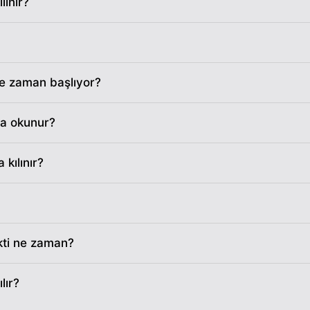
ınır?
06:22
13:15
18:07
06:23
13:15
18:07
06:23
13:15
18:06
e zaman başlıyor?
06:24
13:15
18:05
ta okunur?
06:25
13:14
18:04
kılınır?
06:26
13:14
18:03
06:27
13:14
18:02
kti ne zaman?
06:28
13:14
18:01
06:29
13:13
18:00
lır?