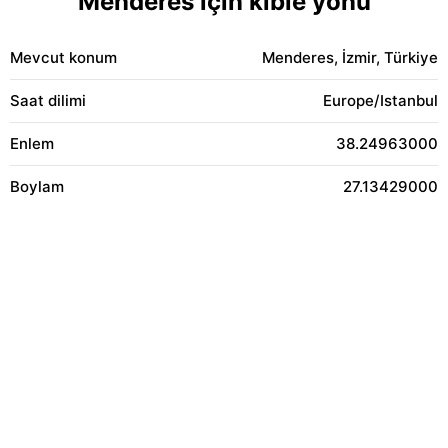
Menderes için kıble yönü
Mevcut konum
Menderes, İzmir, Türkiye
Saat dilimi
Europe/Istanbul
Enlem
38.24963000
Boylam
27.13429000