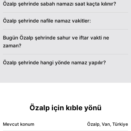
Özalp şehrinde sabah namazı saat kaçta kılınır?
31
03:59
05:32
12:04
16:43
18:36
20:04
Özalp şehrinde nafile namaz vakitler:
Bugün Özalp şehrinde sahur ve iftar vakti ne
zaman?
Özalp şehrinde hangi yönde namaz yapılır?
Özalp için kıble yönü
Mevcut konum
Özalp, Van, Türkiye