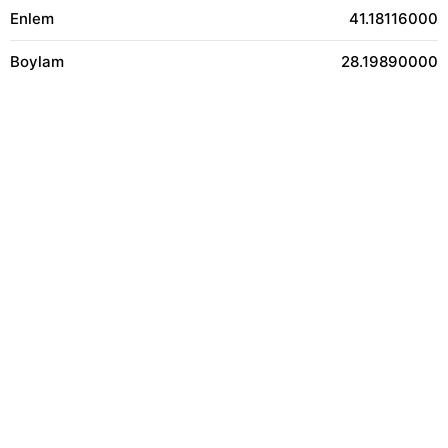
Enlem
41.18116000
Boylam
28.19890000