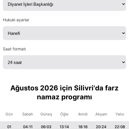
Hukuki ayarlar
Saat formatı
Ağustos 2026 için Silivri'da farz
namaz programı
Gün
Sabah
Güneş
Öğle
Ikindi
Akşam
Yatsı
01
04:11
06:03
13:14
18:16
20:24
22:08