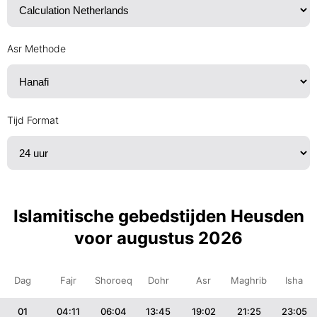
Asr Methode
Tijd Format
Islamitische gebedstijden Heusden
voor augustus 2026
Dag
Fajr
Shoroeq
Dohr
Asr
Maghrib
Isha
01
04:11
06:04
13:45
19:02
21:25
23:05