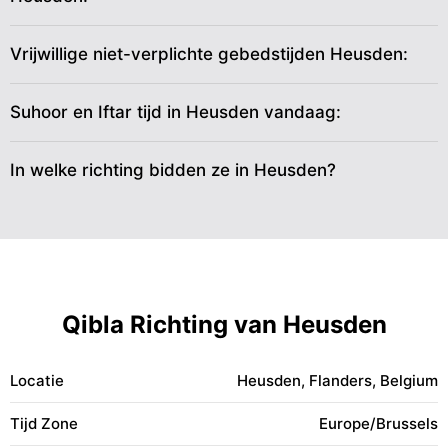
25
05:07
06:41
13:41
18:30
20:40
22:20
Vrijwillige niet-verplichte gebedstijden Heusden:
26
05:09
06:43
13:41
18:29
20:38
22:18
Suhoor en Iftar tijd in Heusden vandaag:
27
05:11
06:44
13:40
18:27
20:36
22:16
28
05:13
06:46
13:40
18:26
20:33
22:13
In welke richting bidden ze in Heusden?
29
05:15
06:47
13:40
18:24
20:31
22:11
30
05:17
06:49
13:40
18:22
20:29
22:09
31
05:19
06:51
13:39
18:21
20:27
22:07
Qibla Richting van Heusden
Locatie
Heusden, Flanders, Belgium
Tijd Zone
Europe/Brussels