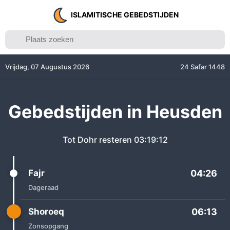
ISLAMITISCHE GEBEDSTIJDEN
Vrijdag, 07 Augustus 2026
24 Safar 1448
Gebedstijden in Heusden
Tot Dohr resteren
03:19:12
Fajr
04:26
Dageraad
Shoroeq
06:13
Zonsopgang