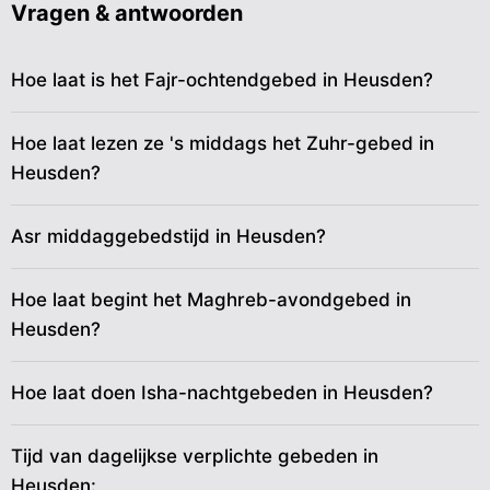
Vragen & antwoorden
13
04:40
06:23
13:44
18:48
21:04
22:44
14
04:42
06:24
13:44
18:46
21:02
22:42
Hoe laat is het Fajr-ochtendgebed in Heusden?
15
04:45
06:26
13:43
18:45
21:00
22:40
Hoe laat lezen ze 's middags het Zuhr-gebed in
16
04:47
06:27
13:43
18:44
20:58
22:38
Heusden?
17
04:49
06:29
13:43
18:42
20:56
22:36
18
04:51
06:30
13:43
18:41
20:54
22:34
Asr middaggebedstijd in Heusden?
19
04:54
06:32
13:43
18:39
20:52
22:32
Hoe laat begint het Maghreb-avondgebed in
20
04:56
06:33
13:42
18:38
20:50
22:30
Heusden?
21
04:58
06:35
13:42
18:36
20:48
22:28
Hoe laat doen Isha-nachtgebeden in Heusden?
22
05:00
06:37
13:42
18:35
20:46
22:26
23
05:02
06:38
13:42
18:33
20:44
22:24
Tijd van dagelijkse verplichte gebeden in
24
05:05
06:40
13:41
18:32
20:42
22:22
Heusden: