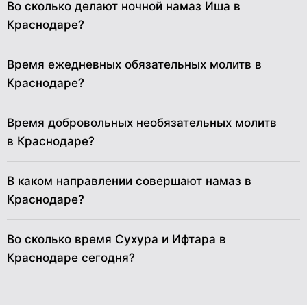
Во сколько делают ночной намаз Иша в
Краснодаре?
30
04:10
05:43
12:25
17:06
19:05
20:32
31
04:12
05:45
12:24
17:05
19:04
20:30
Время ежедневных обязательных молитв в
Краснодаре?
Время добровольных необязательных молитв
в Краснодаре?
В каком направлении совершают намаз в
Краснодаре?
Во сколько время Сухура и Ифтара в
Краснодаре сегодня?