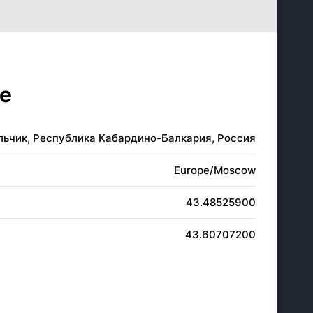
18:50
20:14
18:48
20:12
18:47
20:10
е
18:45
20:08
альчик, Республика Кабардино-Балкария, Россия
18:43
20:06
Europe/Moscow
43.48525900
43.60707200