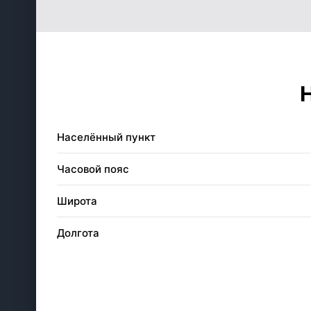
27
03:52
28
03:54
29
03:55
30
03:57
Населённый пункт
31
03:58
Часовой пояс
Широта
Долгота