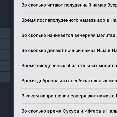
Во сколько читают полуденный намаз Зух
18
03:39
Время послеполуденного намаза аср в На
19
03:40
20
03:42
Во сколько начинается вечерняя молитва
21
03:43
Во сколько делают ночной намаз Иша в Н
22
03:45
Время ежедневных обязательных молитв 
23
03:46
Время добровольных необязательных мол
24
03:48
В каком направлении совершают намаз в
25
03:49
26
03:51
Во сколько время Сухура и Ифтара в Нал