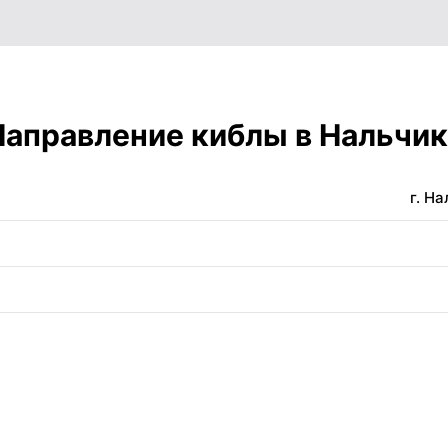
05:24
12:07
16:51
05:25
12:07
16:50
05:26
12:07
16:49
Направление киблы в Нальчик
05:27
12:06
16:47
г. Н
05:28
12:06
16:46