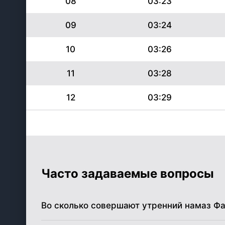
08
03:23
09
03:24
10
03:26
11
03:28
12
03:29
13
03:31
14
03:32
15
03:34
Часто задаваемые вопросы
16
03:36
Во сколько совершают утренний намаз Ф
17
03:37