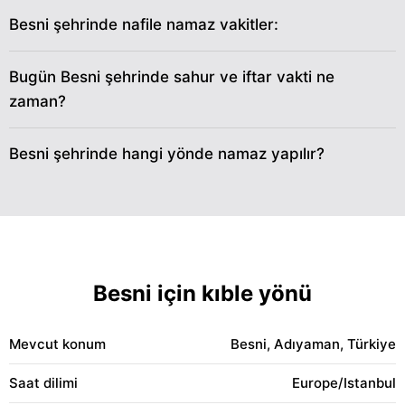
Besni şehrinde nafile namaz vakitler:
30
04:24
05:57
12:29
17:08
19:01
20:28
31
04:26
05:58
12:29
17:07
19:00
20:26
Bugün Besni şehrinde sahur ve iftar vakti ne
zaman?
Besni şehrinde hangi yönde namaz yapılır?
Besni için kıble yönü
Mevcut konum
Besni, Adıyaman, Türkiye
Saat dilimi
Europe/Istanbul