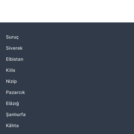
Suruç
Siverek
Elbistan
Kilis
Nizip
Pazarcık
Elâzığ
Şanlıurfa
Kâhta