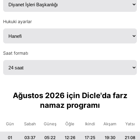
Hukuki ayarlar
Saat formatı
Ağustos 2026 için Dicle'da farz
namaz programı
Gün
Sabah
Güneş
Öğle
Ikindi
Akşam
Yatsı
01
03:37
05:22
12:26
17:25
19:30
21:08