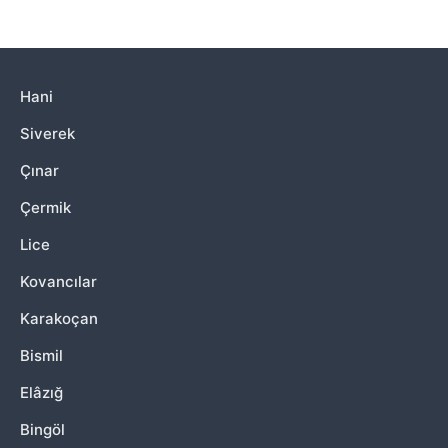
Hani
Siverek
Çınar
Çermik
Lice
Kovancılar
Karakoçan
Bismil
Elâzığ
Bingöl