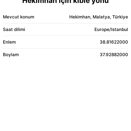
Hekimhan için kıble yönü
Mevcut konum
Hekimhan, Malatya, Türkiye
Saat dilimi
Europe/Istanbul
Enlem
38.81622000
Boylam
37.92882000