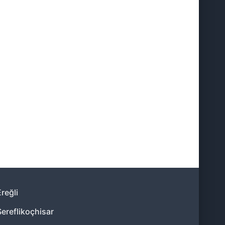
19:12
20:40
reğli
Şereflikoçhisar