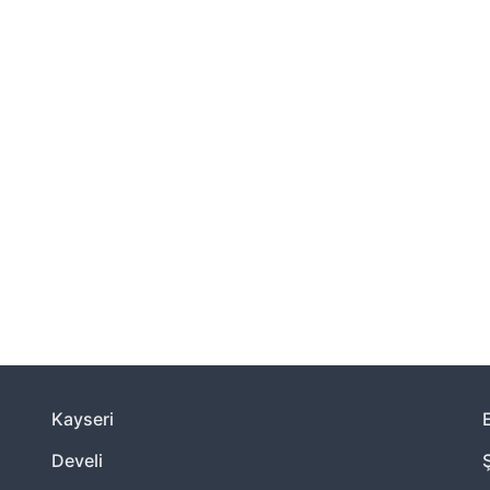
06:08
12:41
17:19
Kayseri
E
Develi