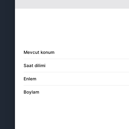
21
04:23
22
04:24
23
04:25
24
04:27
Mevcut konum
25
04:28
Saat dilimi
26
04:29
Enlem
27
04:30
Boylam
28
04:31
29
04:33
30
04:34