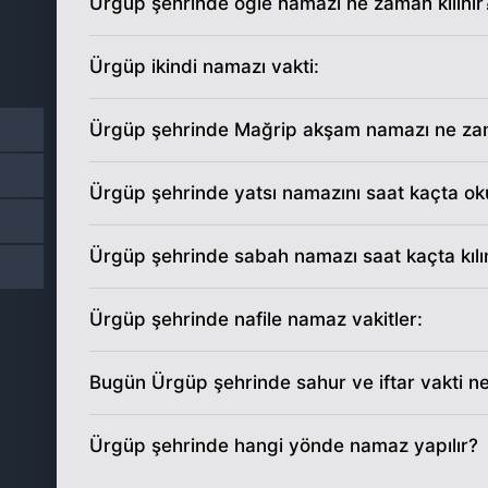
Ürgüp şehrinde öğle namazı ne zaman kılınır
12
04:11
Ürgüp ikindi namazı vakti:
13
04:13
14
04:14
Ürgüp şehrinde Mağrip akşam namazı ne za
15
04:15
Ürgüp şehrinde yatsı namazını saat kaçta o
16
04:16
Ürgüp şehrinde sabah namazı saat kaçta kılı
17
04:18
Ürgüp şehrinde nafile namaz vakitler:
18
04:19
Bugün Ürgüp şehrinde sahur ve iftar vakti 
19
04:20
20
04:22
Ürgüp şehrinde hangi yönde namaz yapılır?