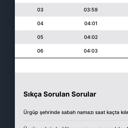
03
03:59
04
04:01
05
04:02
06
04:03
07
04:05
08
04:06
09
04:07
Sıkça Sorulan Sorular
10
04:09
Ürgüp şehrinde sabah namazı saat kaçta kılı
11
04:10