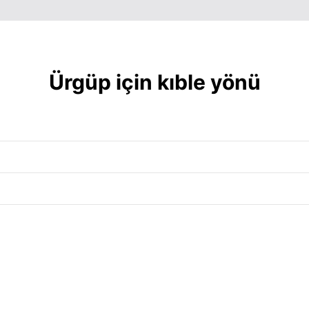
06:00
12:43
17:30
06:00
12:43
17:29
06:01
12:43
17:28
Ürgüp için kıble yönü
06:02
12:43
17:27
06:03
12:42
17:26
06:04
12:42
17:25
06:05
12:42
17:24
06:06
12:42
17:22
06:07
12:41
17:21
06:08
12:41
17:20