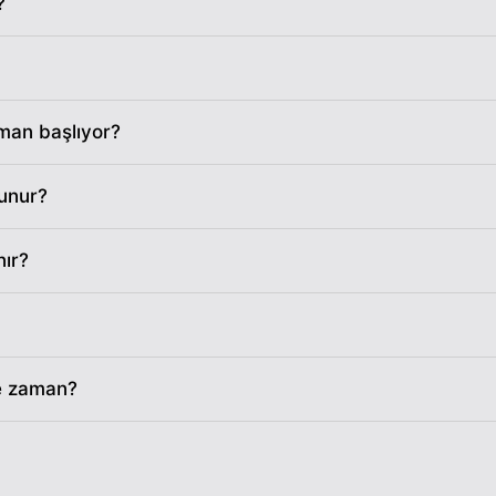
?
05:52
12:45
17:38
05:52
12:45
17:37
05:53
12:45
17:36
man başlıyor?
05:54
12:45
17:35
kunur?
05:55
12:45
17:34
nır?
05:56
12:44
17:34
05:57
12:44
17:33
ne zaman?
05:58
12:44
17:32
05:59
12:44
17:31