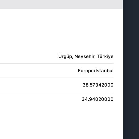
19:27
20:57
19:25
20:55
19:24
20:54
19:22
20:52
Ürgüp, Nevşehir, Türkiye
19:21
20:50
Europe/Istanbul
19:20
20:48
38.57342000
19:18
20:47
34.94020000
19:17
20:45
19:15
20:43
19:14
20:41