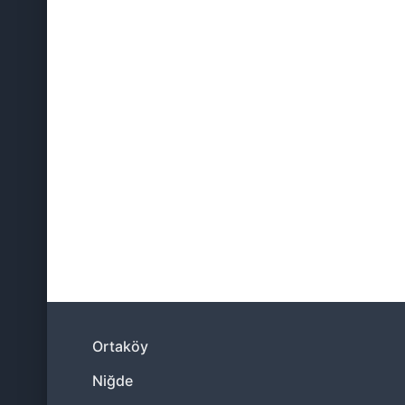
31
04:35
Ortaköy
Niğde