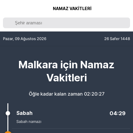
NAMAZ VAKITLERI
Pazar, 09 Ağustos 2026
26 Safer 1448
Malkara için Namaz
Vakitleri
Öğle kadar kalan zaman
02:20:27
Sabah
04:29
Sabah namazı