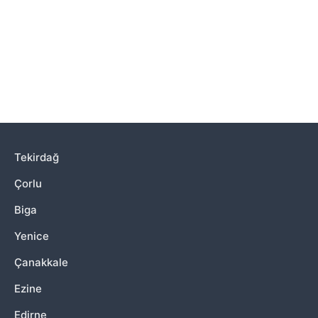
Tekirdağ
Çorlu
Biga
Yenice
Çanakkale
Ezine
Edirne