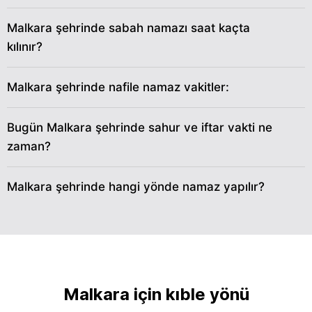
24
04:51
06:31
13:15
18:00
19:58
21:31
Malkara şehrinde sabah namazı saat kaçta
kılınır?
25
04:53
06:32
13:15
17:59
19:56
21:29
26
04:54
06:33
13:14
17:58
19:55
21:27
Malkara şehrinde nafile namaz vakitler:
27
04:55
06:34
13:14
17:57
19:53
21:26
Bugün Malkara şehrinde sahur ve iftar vakti ne
28
04:57
06:35
13:14
17:56
19:52
21:24
zaman?
29
04:58
06:36
13:13
17:54
19:50
21:22
Malkara şehrinde hangi yönde namaz yapılır?
30
04:59
06:37
13:13
17:53
19:48
21:20
31
05:01
06:38
13:13
17:52
19:47
21:18
Malkara için kıble yönü