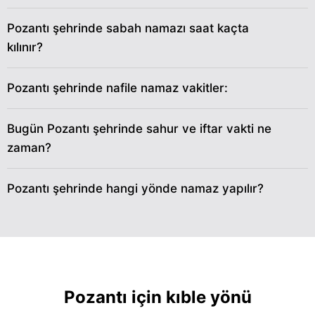
29
04:36
06:08
12:41
17:21
19:14
20:41
Pozantı şehrinde sabah namazı saat kaçta
kılınır?
30
04:37
06:09
12:41
17:20
19:13
20:39
31
04:38
06:10
12:41
17:19
19:11
20:37
Pozantı şehrinde nafile namaz vakitler:
Bugün Pozantı şehrinde sahur ve iftar vakti ne
zaman?
Pozantı şehrinde hangi yönde namaz yapılır?
Pozantı için kıble yönü